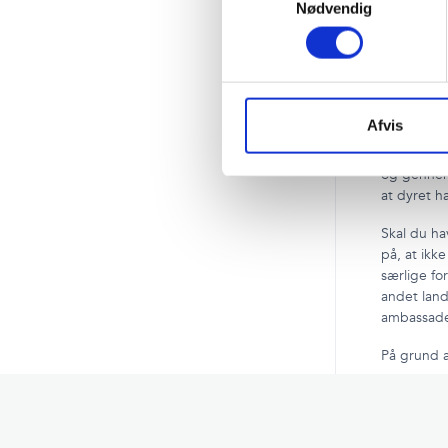
Nødvendig
Betalt geb
Dokume
Afvis
Når du rej
og gennemr
at dyret ha
Skal du h
på, at ikke
særlige fo
andet land
ambassade,
På grund a
Baga