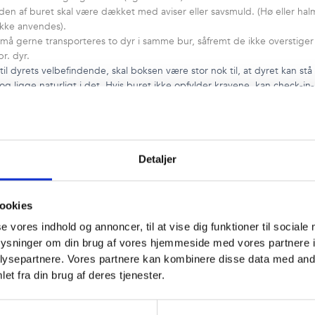
en af buret skal være dækket med aviser eller savsmuld. (Hø eller hal
kke anvendes).
må gerne transporteres to dyr i samme bur, såfremt de ikke overstiger
pr. dyr.
til dyrets velbefindende, skal boksen være stor nok til, at dyret kan stå
og ligge naturligt i det. Hvis buret ikke opfylder kravene, kan check-in-
 afvise at tage dyret med ombord.
 ekstra at have kæledyr med på rejsen. Kæledyr kan derfor ikke erstatt
Detaljer
å i den inkluderede bagage.
 rejser dog altid med Alsie Express uden ekstra omkostninger. Der sk
 plads til hunden, og den skal opfylde de bestemte godkendelser.
ookies
se vores indhold og annoncer, til at vise dig funktioner til sociale
dyr i kabinen (hund og kat): 150 kr. online / 200 kr. i lufthavnen
oplysninger om din brug af vores hjemmeside med vores partnere i
dyr i lastrummet i boks maks. 158 cm (9-14kg): 225 kr. online / 300 kr. 
ysepartnere. Vores partnere kan kombinere disse data med andr
havnen
dyr i lastrummet i boks maks. 158 cm (fra 15kg): 450 kr. online / 500 kr.
et fra din brug af deres tjenester.
havnen