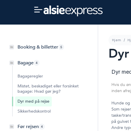
Hjem
Hj
Booking & billetter
5
Dyr
Bagage
4
Dyr med
Bagageregler
Hvis du øn
Mistet, beskadiget eller forsinket
inden afre
bagage: Hvad gør jeg?
Dyr med på rejse
Hunde og k
Som rejsen
Sikkerhedskontrol
taske/tran
på gulvet 
Før rejsen
4
Andre type