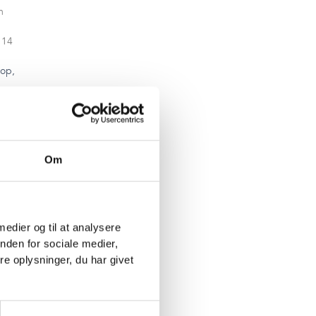
m
 14
 op,
e
Om
al
 medier og til at analysere
nden for sociale medier,
i
e oplysninger, du har givet
 i