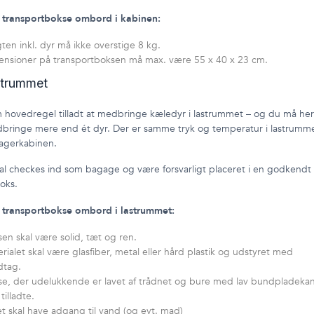
r transportbokse ombord i kabinen:
en inkl. dyr må ikke overstige 8 kg.
ensioner på transportboksen må max. være 55 x 40 x 23 cm.
astrummet
 hovedregel tilladt at medbringe kæledyr i lastrummet – og du må her
bringe mere end ét dyr. Der er samme tryk og temperatur i lastrumm
sagerkabinen.
kal checkes ind som bagage og være forsvarligt placeret i en godkendt
oks.
r transportbokse ombord i lastrummet:
en skal være solid, tæt og ren.
rialet skal være glasfiber, metal eller hård plastik og udstyret med
dtag.
e, der udelukkende er lavet af trådnet og bure med lav bundpladekan
 tilladte.
t skal have adgang til vand (og evt. mad)