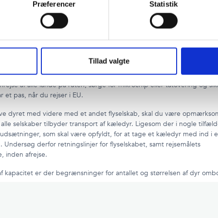
Præferencer
Statistik
yr for kæledyr i kabinen refunderes ikke.
ntation
Tillad valgte
ser med dyr, skal du kunne dokumentere for dyrets sundhed ved indre
ejse af alle lande på ruten, sørge for mikrochip eller tatovering og sik
r et pas, når du rejser i EU.
ave dyret med videre med et andet flyselskab, skal du være opmærkso
 alle selskaber tilbyder transport af kæledyr. Ligesom der i nogle tilfæld
rudsætninger, som skal være opfyldt, for at tage et kæledyr med ind i e
. Undersøg derfor retningslinjer for flyselskabet, samt rejsemålets
 inden afrejse.
f kapacitet er der begrænsninger for antallet og størrelsen af dyr omb
geregler
Sikkerhedskontrol