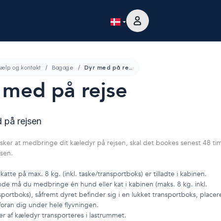
ælp og kontakt
Bagage
Dyr med på rejse
 med på rejse
 på rejsen
sker at medbringe dit kæledyr på rejsen, skal det bookes senest 48 ti
jsen.
atte på max. 8 kg. (inkl. taske/transportboks) er tilladte i kabinen.
de må du medbringe én hund eller kat i kabinen (maks. 8 kg. inkl.
sportboks), såfremt dyret befinder sig i en lukket transportboks, placer
foran dig under hele flyvningen.
r af kæledyr transporteres i lastrummet.