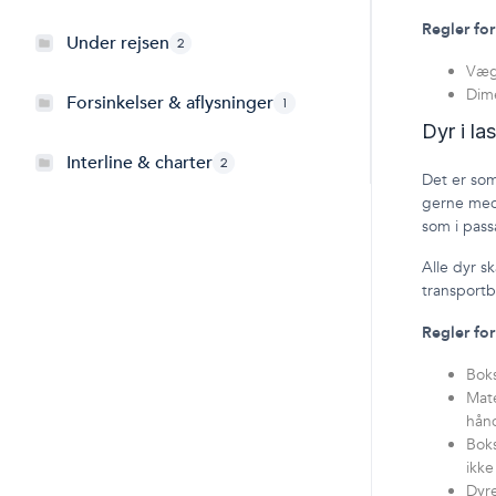
Regler fo
Under rejsen
2
Vægt
Dim
Forsinkelser & aflysninger
1
Dyr i l
Interline & charter
2
Det er som
gerne med
som i pas
Alle dyr s
transportb
Regler fo
Boks
Mate
hån
Boks
ikke
Dyre