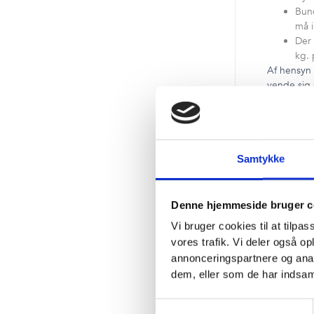
Bund
må i
Der 
kg. 
Af hensyn 
vende sig 
personalet
Priser
Det koster
Samtykke
eller indg
Førerhunde
reserveres
Denne hjemmeside bruger c
Vi bruger cookies til at tilpas
Kæle
vores trafik. Vi deler også 
Kæle
annonceringspartnere og anal
luft
Kæle
dem, eller som de har indsaml
luft
Samtykkevalg