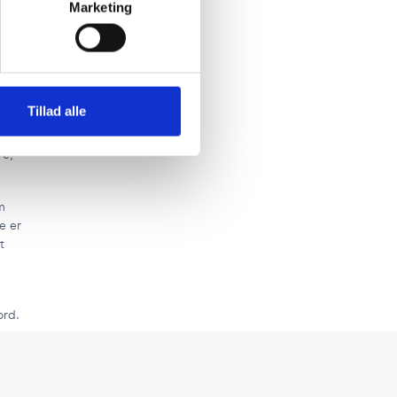
Marketing
Tillad alle
jse
re,
m
e er
t
ord.