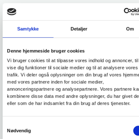
Log på
Samtykke
Detaljer
Om
din profil
Denne hjemmeside bruger cookies
Du kan tilgå din profil, se dine bookinger, lave
ændringer m.v.
Vi bruger cookies til at tilpasse vores indhold og annoncer, til
vise dig funktioner til sociale medier og til at analysere vores
Kræver at bookingen er foretaget når du er logget ind på
trafik. Vi deler også oplysninger om din brug af vores hjemm
din profil.
med vores partnere inden for sociale medier,
annonceringspartnere og analysepartnere. Vores partnere k
MIN PROFIL
kombinere disse data med andre oplysninger, du har givet d
Opret profil
eller som de har indsamlet fra din brug af deres tjenester.
Samtykkevalg
Nødvendig