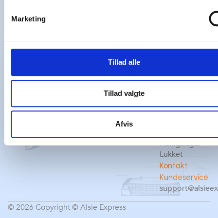
Marketing
Tillad alle
Hent
Kundeservic
vores app
Mandag -
fredag: 09:00
Tillad valgte
– 14:00
Lørdag og
søndag:
Afvis
Lukket
Helligdage:
Lukket
Kontakt
Kundeservice
support@alsieex
© 2026 Copyright © Alsie Express