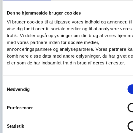
Du er forpligtet til at kunne fremvise
gyldigt aldersbevis ved forespørgsel fra
Denne hjemmeside bruger cookies
check-in personalet eller Alsie Express
Vi bruger cookies til at tilpasse vores indhold og annoncer, til
personalet. Ved manglende eller ugyldigt
vise dig funktioner til sociale medier og til at analysere vores
ID vil ombordstigning nægtes.
trafik. Vi deler også oplysninger om din brug af vores hjemm
med vores partnere inden for sociale medier,
annonceringspartnere og analysepartnere. Vores partnere k
kombinere disse data med andre oplysninger, du har givet d
BESTIL BILLET
eller som de har indsamlet fra din brug af deres tjenester.
Billettyper: Hvilken billet
Seniorbillet
skal du vælge?
Samtykkevalg
Nødvendig
Præferencer
Statistik