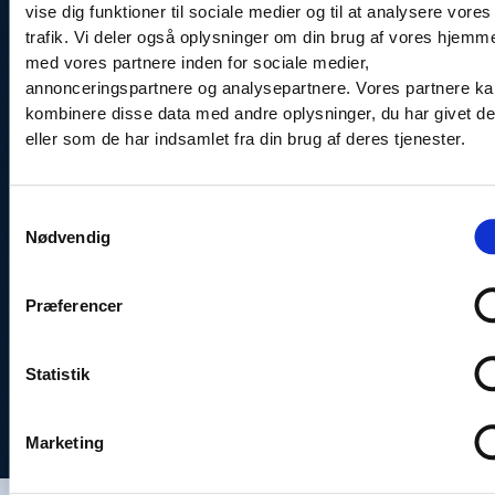
vise dig funktioner til sociale medier og til at analysere vores
trafik. Vi deler også oplysninger om din brug af vores hjemm
Nyhedsbrev
med vores partnere inden for sociale medier,
Vores nyhedsbrev udsendes jævnligt og indeholder
annonceringspartnere og analysepartnere. Vores partnere k
kombinere disse data med andre oplysninger, du har givet d
nyheder og tilbud fra Alsie Express og vores
eller som de har indsamlet fra din brug af deres tjenester.
samarbejdspartnere.
Skriv dig op til Alsie Express nyhedsbrev
Nyhedsbrevsmodtagere kan til enhver tid framelde
Samtykkevalg
sig, enten ved at klikke på frameld mig, linket
Nødvendig
nederst i hver nyhedsmail.
Præferencer
Statistik
Marketing