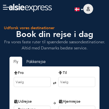
Udforsk vores destinationer
Book din rejse i dag
Fra vores faste ruter til spændende sæsondestinationer.
Altid med Danmarks bedste service.
Fly
Pakkerejse
Fra
Til
⇄