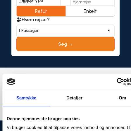
Rejsetype
Retur
Enkelt
Hvem rejser?
1
Passager
Søg →
Vores destinationer
Populære Destinationer
Samtykke
Detaljer
Om
No data was found
Denne hjemmeside bruger cookies
Vi bruger cookies til at tilpasse vores indhold og annoncer, til